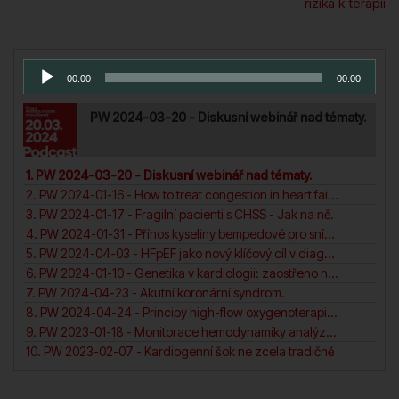
rizika k terapii
příspěvek
Series Playlist
Audio
00:00
00:00
přehrávač
PW 2024-03-20 - Diskusní webinář nad tématy.
1. PW 2024-03-20 - Diskusní webinář nad tématy.
2. PW 2024-01-16 - How to treat congestion in heart failure?
3. PW 2024-01-17 - Fragilní pacienti s CHSS - Jak na ně.
4. PW 2024-01-31 - Přínos kyseliny bempedové pro snížení KV rizika pacientů. N
5. PW 2024-04-03 - HFpEF jako nový klíčový cíl v diagnosticea léčbě srdečního selhání.
6. PW 2024-01-10 - Genetika v kardiologii: zaostřeno na (ne)dilatační a arytmogenní kardiomyopatii pravé komory.
7. PW 2024-04-23 - Akutní koronární syndrom.
8. PW 2024-04-24 - Principy high-flow oxygenoterapie v intenzivní péči. N
9. PW 2023-01-18 - Monitorace hemodynamiky analýza arteriální křivky.
10. PW 2023-02-07 - Kardiogenní šok ne zcela tradičně