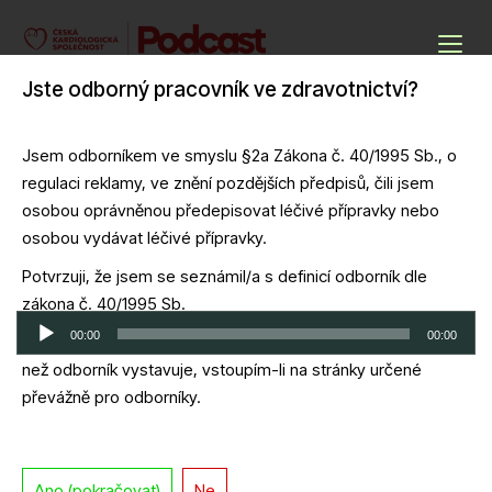
Skip
to
Podcasty ČKS
content
Jste odborný pracovník ve zdravotnictví?
Cardio Podcast
Jsem odborníkem ve smyslu §2a Zákona č. 40/1995 Sb., o
regulaci reklamy, ve znění pozdějších předpisů, čili jsem
Antikoagulační léčba u pacientů po
osobou oprávněnou předepisovat léčivé přípravky nebo
ablaci fibrilace síní a s renální
osobou vydávat léčivé přípravky.
insuficiencí
Potvrzuji, že jsem se seznámil/a s definicí odborník dle
zákona č. 40/1995 Sb.
Audio
00:00
00:00
Potvrzuji, že jsem se seznámil/a s riziky, jimž se jiná osoba
přehrávač
než odborník vystavuje, vstoupím-li na stránky určené
Download file
|
Play in new window
|
Duration: 1:14:00
|
Recorded on 3
převážně pro odborníky.
prosince, 2025
Ano (pokračovat)
Ne