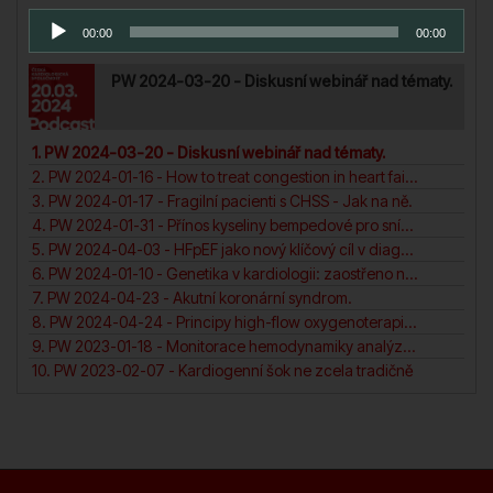
Audio
00:00
00:00
přehrávač
PW 2024-03-20 - Diskusní webinář nad tématy.
1. PW 2024-03-20 - Diskusní webinář nad tématy.
2. PW 2024-01-16 - How to treat congestion in heart failure?
3. PW 2024-01-17 - Fragilní pacienti s CHSS - Jak na ně.
4. PW 2024-01-31 - Přínos kyseliny bempedové pro snížení KV rizika pacientů. N
5. PW 2024-04-03 - HFpEF jako nový klíčový cíl v diagnosticea léčbě srdečního selhání.
6. PW 2024-01-10 - Genetika v kardiologii: zaostřeno na (ne)dilatační a arytmogenní kardiomyopatii pravé komory.
7. PW 2024-04-23 - Akutní koronární syndrom.
8. PW 2024-04-24 - Principy high-flow oxygenoterapie v intenzivní péči. N
9. PW 2023-01-18 - Monitorace hemodynamiky analýza arteriální křivky.
10. PW 2023-02-07 - Kardiogenní šok ne zcela tradičně