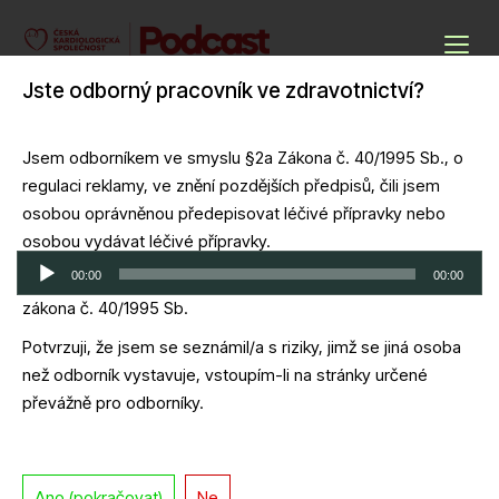
Skip
to
Podcasty ČKS
content
Jste odborný pracovník ve zdravotnictví?
Cardio Podcast
Jsem odborníkem ve smyslu §2a Zákona č. 40/1995 Sb., o
regulaci reklamy, ve znění pozdějších předpisů, čili jsem
ATTR amyloidóza
osobou oprávněnou předepisovat léčivé přípravky nebo
osobou vydávat léčivé přípravky.
Audio
00:00
00:00
Potvrzuji, že jsem se seznámil/a s definicí odborník dle
přehrávač
zákona č. 40/1995 Sb.
Download file
|
Play in new window
|
Duration: 1:12:14
|
Recorded on 31
března, 2026
Potvrzuji, že jsem se seznámil/a s riziky, jimž se jiná osoba
než odborník vystavuje, vstoupím-li na stránky určené
převážně pro odborníky.
Ano (pokračovat)
Ne