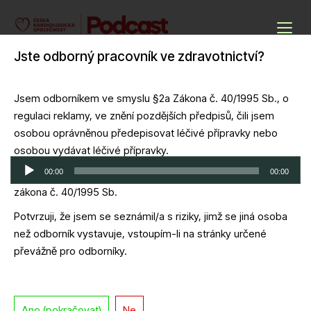
Skip
to
Podcasty ČKS
content
Jste odborný pracovník ve zdravotnictví?
Cardio Podcast
Jsem odborníkem ve smyslu §2a Zákona č. 40/1995 Sb., o
regulaci reklamy, ve znění pozdějších předpisů, čili jsem
Cyklus podzimních webinářů ČKS 2025
osobou oprávněnou předepisovat léčivé přípravky nebo
osobou vydávat léčivé přípravky.
Audio
00:00
00:00
Potvrzuji, že jsem se seznámil/a s definicí odborník dle
přehrávač
zákona č. 40/1995 Sb.
Download file
|
Play in new window
|
Duration: 1:34:01
|
Recorded on 16
října, 2025
Potvrzuji, že jsem se seznámil/a s riziky, jimž se jiná osoba
než odborník vystavuje, vstoupím-li na stránky určené
převážně pro odborníky.
Hypertenze v souvislostech: od patofyziologie ke
Ano (pokračovat)
Ne