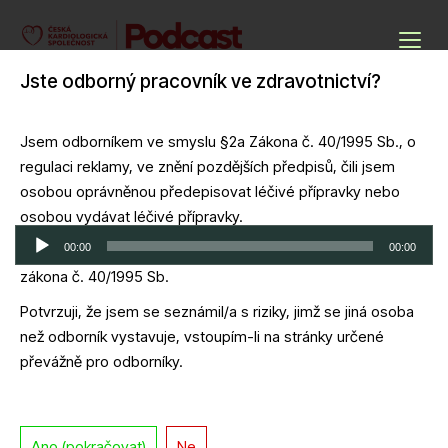
Skip
to
Podcasty ČKS
content
Jste odborný pracovník ve zdravotnictví?
Cardio Podcast
Jsem odborníkem ve smyslu §2a Zákona č. 40/1995 Sb., o
regulaci reklamy, ve znění pozdějších předpisů, čili jsem
Cyklus podzimních webinářů ČKS 2025
osobou oprávněnou předepisovat léčivé přípravky nebo
osobou vydávat léčivé přípravky.
Audio
00:00
00:00
Potvrzuji, že jsem se seznámil/a s definicí odborník dle
přehrávač
zákona č. 40/1995 Sb.
Download file
|
Play in new window
|
Duration: 1:15:44
|
Recorded on 6
října, 2025
Potvrzuji, že jsem se seznámil/a s riziky, jimž se jiná osoba
než odborník vystavuje, vstoupím-li na stránky určené
převážně pro odborníky.
Hypertrofie levé komory podpořeno edukačním grantem BMS
Ano (pokračovat)
Ne