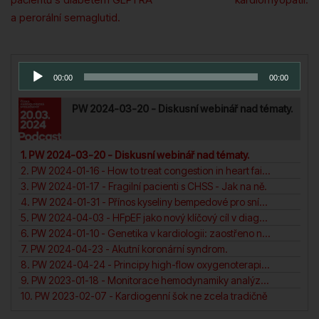
a perorální semaglutid.
Series Playlist
Audio
00:00
00:00
přehrávač
PW 2024-03-20 - Diskusní webinář nad tématy.
1. PW 2024-03-20 - Diskusní webinář nad tématy.
2. PW 2024-01-16 - How to treat congestion in heart failure?
3. PW 2024-01-17 - Fragilní pacienti s CHSS - Jak na ně.
4. PW 2024-01-31 - Přínos kyseliny bempedové pro snížení KV rizika pacientů. N
5. PW 2024-04-03 - HFpEF jako nový klíčový cíl v diagnosticea léčbě srdečního selhání.
6. PW 2024-01-10 - Genetika v kardiologii: zaostřeno na (ne)dilatační a arytmogenní kardiomyopatii pravé komory.
7. PW 2024-04-23 - Akutní koronární syndrom.
8. PW 2024-04-24 - Principy high-flow oxygenoterapie v intenzivní péči. N
9. PW 2023-01-18 - Monitorace hemodynamiky analýza arteriální křivky.
10. PW 2023-02-07 - Kardiogenní šok ne zcela tradičně