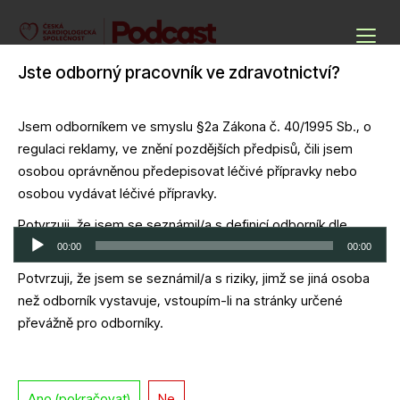
Skip
to
Podcasty ČKS
content
Jste odborný pracovník ve zdravotnictví?
Cardio Podcast
Jsem odborníkem ve smyslu §2a Zákona č. 40/1995 Sb., o
regulaci reklamy, ve znění pozdějších předpisů, čili jsem
PW 2023-11-08 – Kardiorenální syndrom
osobou oprávněnou předepisovat léčivé přípravky nebo
a novinky z ESC.
osobou vydávat léčivé přípravky.
Potvrzuji, že jsem se seznámil/a s definicí odborník dle
Audio
zákona č. 40/1995 Sb.
00:00
00:00
přehrávač
Potvrzuji, že jsem se seznámil/a s riziky, jimž se jiná osoba
Download file
|
Play in new window
|
Duration: 49:52
|
Recorded on 8
než odborník vystavuje, vstoupím-li na stránky určené
listopadu, 2023
převážně pro odborníky.
Ano (pokračovat)
Ne