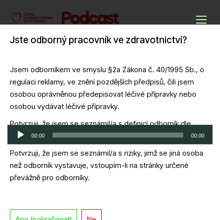
Skip
to
Podcasty ČKS
content
Jste odborný pracovník ve zdravotnictví?
Cardio Podcast
Jsem odborníkem ve smyslu §2a Zákona č. 40/1995 Sb., o
regulaci reklamy, ve znění pozdějších předpisů, čili jsem
PW 2024-09-25 – Cesta pacienta se
osobou oprávněnou předepisovat léčivé přípravky nebo
srdečním selháním od diagnózy k léčbě
osobou vydávat léčivé přípravky.
Potvrzuji, že jsem se seznámil/a s definicí odborník dle
Audio
zákona č. 40/1995 Sb.
00:00
00:00
přehrávač
Potvrzuji, že jsem se seznámil/a s riziky, jimž se jiná osoba
Download file
|
Play in new window
|
Duration: 1:11:37
|
Recorded on 25
než odborník vystavuje, vstoupím-li na stránky určené
září, 2024
převážně pro odborníky.
Ano (pokračovat)
Ne