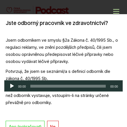
Skip
to
Podcasty ČKS
content
Jste odborný pracovník ve zdravotnictví?
Cardio Podcast
Jsem odborníkem ve smyslu §2a Zákona č. 40/1995 Sb., o
regulaci reklamy, ve znění pozdějších předpisů, čili jsem
PW 2024-01-31 – Přínos kyseliny
osobou oprávněnou předepisovat léčivé přípravky nebo
bempedové pro snížení KV rizika
osobou vydávat léčivé přípravky.
pacientů. N
Potvrzuji, že jsem se seznámil/a s definicí odborník dle
zákona č. 40/1995 Sb.
Audio
00:00
00:00
Potvrzuji, že jsem se seznámil/a s riziky, jimž se jiná osoba
přehrávač
než odborník vystavuje, vstoupím-li na stránky určené
Download file
|
Play in new window
|
Duration: 1:09:11
|
Recorded on 31
převážně pro odborníky.
ledna, 2024
Ano (pokračovat)
Ne