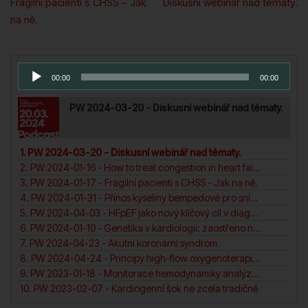
pro
Fragilní pacienti s CHSS – Jak
Diskusní webinář nad tématy.
na ně.
příspěvek
Series Playlist
Audio
00:00
00:00
přehrávač
PW 2024-03-20 - Diskusní webinář nad tématy.
1. PW 2024-03-20 - Diskusní webinář nad tématy.
2. PW 2024-01-16 - How to treat congestion in heart failure?
3. PW 2024-01-17 - Fragilní pacienti s CHSS - Jak na ně.
4. PW 2024-01-31 - Přínos kyseliny bempedové pro snížení KV rizika pacientů. N
5. PW 2024-04-03 - HFpEF jako nový klíčový cíl v diagnosticea léčbě srdečního selhání.
6. PW 2024-01-10 - Genetika v kardiologii: zaostřeno na (ne)dilatační a arytmogenní kardiomyopatii pravé komory.
7. PW 2024-04-23 - Akutní koronární syndrom.
8. PW 2024-04-24 - Principy high-flow oxygenoterapie v intenzivní péči. N
9. PW 2023-01-18 - Monitorace hemodynamiky analýza arteriální křivky.
10. PW 2023-02-07 - Kardiogenní šok ne zcela tradičně