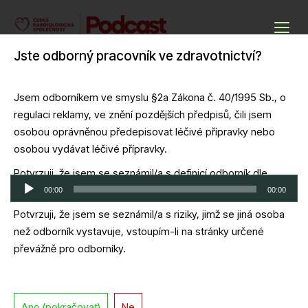
Skip
to
Podcasty ČKS
content
Jste odborný pracovník ve zdravotnictví?
Cardio Podcast
Jsem odborníkem ve smyslu §2a Zákona č. 40/1995 Sb., o
regulaci reklamy, ve znění pozdějších předpisů, čili jsem
XXXIII. Výroční sjezd České
osobou oprávněnou předepisovat léčivé přípravky nebo
kardiologické společnosti – 28.4.2025
osobou vydávat léčivé přípravky.
Potvrzuji, že jsem se seznámil/a s definicí odborník dle
Audio
zákona č. 40/1995 Sb.
00:00
00:00
přehrávač
Potvrzuji, že jsem se seznámil/a s riziky, jimž se jiná osoba
Download file
|
Play in new window
|
Duration: 1:04:17
|
Recorded on 28
než odborník vystavuje, vstoupím-li na stránky určené
dubna, 2025
převážně pro odborníky.
Ano (pokračovat)
Ne