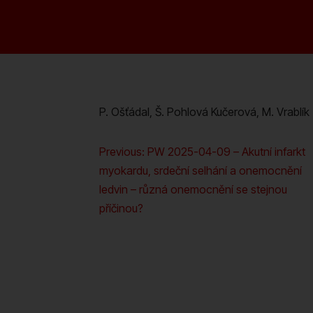
P. Ošťádal, Š. Pohlová Kučerová, M. Vrablík
Navigace
Previous:
PW 2025-04-09 – Akutní infarkt
myokardu, srdeční selhání a onemocnění
pro
ledvin – různá onemocnění se stejnou
příspěvek
příčinou?