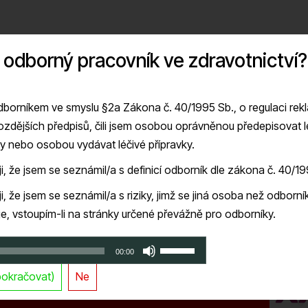
 odborný pracovník ve zdravotnictví?
borníkem ve smyslu §2a Zákona č. 40/1995 Sb., o regulaci rek
ozdějších předpisů, čili jsem osobou oprávněnou předepisovat l
ky nebo osobou vydávat léčivé přípravky.
 České kardiologické
ji, že jsem se seznámil/a s definicí odborník dle zákona č. 40/1
025
i, že jsem se seznámil/a s riziky, jimž se jiná osoba než odborní
je, vstoupím-li na stránky určené převážně pro odborníky.
Použitím
00:00
šipek
pokračovat)
Ne
Recorded on 28 dubna, 2025
nahoru/dolů
zvýšíte