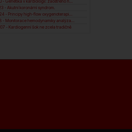
6. PW 2024-01-10 - Genetika v kardiologii: zaostřeno na (ne)dilatační a arytmogenní kardiomyopatii pravé komory.
3 - Akutní koronární syndrom.
8. PW 2024-04-24 - Principy high-flow oxygenoterapie v intenzivní péči. N
9. PW 2023-01-18 - Monitorace hemodynamiky analýza arteriální křivky.
07 - Kardiogenní šok ne zcela tradičně