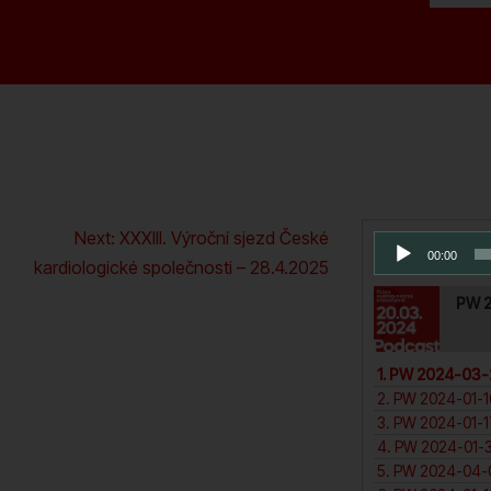
nebo
snížíte
úroveň
hlasitosti.
Series Pl
Next:
XXXIII. Výroční sjezd České
Audio
00:00
přehrávač
kardiologické společnosti – 28.4.2025
PW 2
1. PW 2024-03-2
3. PW 2024-01-17