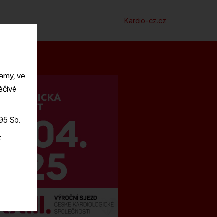
Kardio-cz.cz
lamy, ve
éčivé
995 Sb.
k