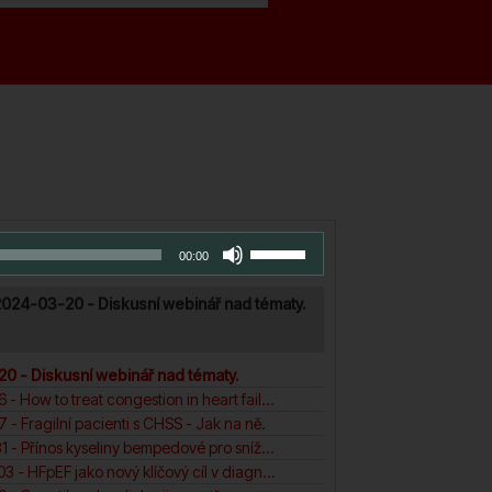
aylist
Použitím
00:00
šipek
nahoru/dolů
024-03-20 - Diskusní webinář nad tématy.
zvýšíte
nebo
snížíte
0 - Diskusní webinář nad tématy.
úroveň
2. PW 2024-01-16 - How to treat congestion in heart failure?
hlasitosti.
 - Fragilní pacienti s CHSS - Jak na ně.
4. PW 2024-01-31 - Přínos kyseliny bempedové pro snížení KV rizika pacientů. N
5. PW 2024-04-03 - HFpEF jako nový klíčový cíl v diagnosticea léčbě srdečního selhání.