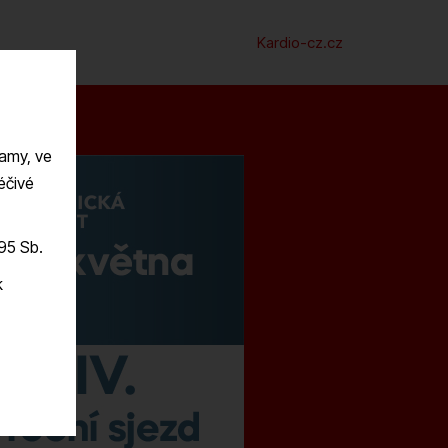
Kardio-cz.cz
lamy, ve
éčivé
995 Sb.
k