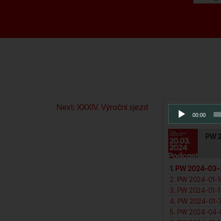
snížíte
úroveň
hlasitosti.
Series Pl
Next:
XXXIV. Výroční sjezd
Audio
00:00
přehrávač
PW 2
1. PW 2024-03-2
3. PW 2024-01-17