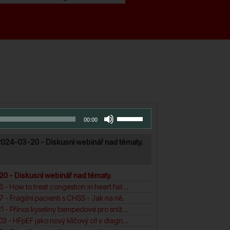
aylist
Použitím
00:00
šipek
nahoru/dolů
024-03-20 - Diskusní webinář nad tématy.
zvýšíte
nebo
snížíte
0 - Diskusní webinář nad tématy.
úroveň
2. PW 2024-01-16 - How to treat congestion in heart failure?
hlasitosti.
 - Fragilní pacienti s CHSS - Jak na ně.
4. PW 2024-01-31 - Přínos kyseliny bempedové pro snížení KV rizika pacientů. N
5. PW 2024-04-03 - HFpEF jako nový klíčový cíl v diagnosticea léčbě srdečního selhání.