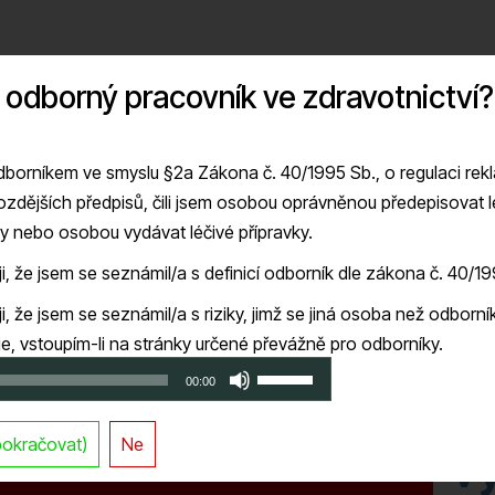
 odborný pracovník ve zdravotnictví?
borníkem ve smyslu §2a Zákona č. 40/1995 Sb., o regulaci rek
ozdějších předpisů, čili jsem osobou oprávněnou předepisovat l
ky nebo osobou vydávat léčivé přípravky.
ji, že jsem se seznámil/a s definicí odborník dle zákona č. 40/1
i, že jsem se seznámil/a s riziky, jimž se jiná osoba než odborní
je, vstoupím-li na stránky určené převážně pro odborníky.
Použitím
00:00
šipek
Recorded on 6 května, 2026
nahoru/dolů
pokračovat)
Ne
zvýšíte
nebo