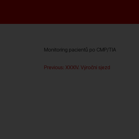
Monitoring pacientů po CMP/TIA
Navigace
Previous:
XXXIV. Výroční sjezd
pro
příspěvek