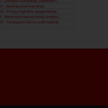
6. PW 2024-01-10 - Genetika v kardiologii: zaostřeno na (ne)dilatační a arytmogenní kardiomyopatii pravé komory.
3 - Akutní koronární syndrom.
8. PW 2024-04-24 - Principy high-flow oxygenoterapie v intenzivní péči. N
9. PW 2023-01-18 - Monitorace hemodynamiky analýza arteriální křivky.
07 - Kardiogenní šok ne zcela tradičně